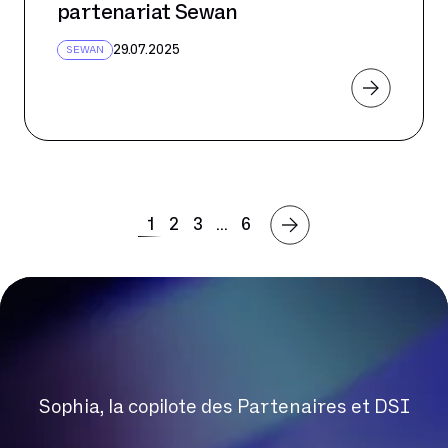
partenariat Sewan
29.07.2025
SEWAN
1
2
3
...
6
Sophia, la copilote des Partenaires et DSI