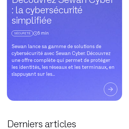
: la cybersécurité
simplifiée
5
min
SÉCURITÉ
Sewan lance sa gamme de solutions de
cybersécurité avec Sewan Cyber. Découvrez
une offre complète qui permet de protéger
les identités, les réseaux et les terminaux, en
s'appuyant sur les...
Derniers articles