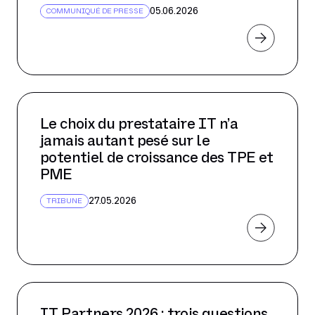
avril 2025
05.06.2026
COMMUNIQUÉ DE PRESSE
mars 2025
février 2025
janvier 2025
décembre 2024
Le choix du prestataire IT n’a
novembre 2024
jamais autant pesé sur le
octobre 2024
potentiel de croissance des TPE et
PME
septembre 2024
août 2024
27.05.2026
TRIBUNE
juillet 2024
juin 2024
mai 2024
avril 2024
IT Partners 2026 : trois questions