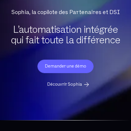
août 2017
juillet 2017
Sophia, la copilote des Partenaires et DSI
juin 2017
L’automatisation intégrée
mai 2017
qui fait toute la différence
avril 2017
mars 2017
février 2017
Demander une démo
janvier 2017
décembre 2016
Découvrir Sophia
novembre 2016
octobre 2016