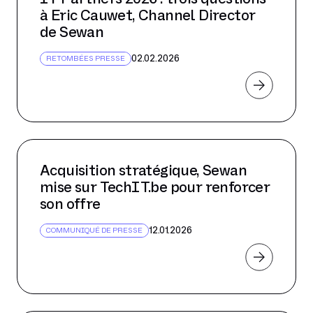
mars 2024
à Eric Cauwet, Channel Director
février 2024
de Sewan
janvier 2024
02.02.2026
RETOMBÉES PRESSE
décembre 2023
novembre 2023
octobre 2023
septembre 2023
Acquisition stratégique, Sewan
août 2023
mise sur TechIT.be pour renforcer
juillet 2023
son offre
juin 2023
12.01.2026
COMMUNIQUÉ DE PRESSE
mai 2023
avril 2023
mars 2023
février 2023