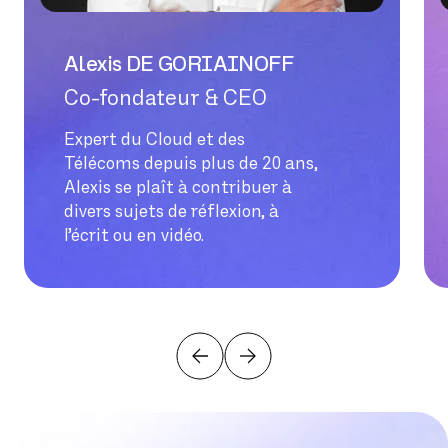
novembre 2020
octobre 2020
Alexis DE GORIAINOFF
septembre 2020
Co-fondateur & CEO
août 2020
Expert du Cloud et des
juillet 2020
Télécoms depuis plus de 20 ans,
Alexis se plaît à contribuer à
juin 2020
divers sujets de réflexion, à
mai 2020
l’écrit ou en vidéo.
avril 2020
mars 2020
février 2020
janvier 2020
décembre 2019
novembre 2019