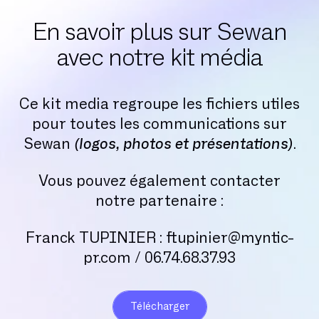
octobre 2019
En savoir plus sur Sewan
septembre 2019
avec notre kit média
août 2019
juillet 2019
Ce kit media regroupe les fichiers utiles
juin 2019
pour toutes les communications sur
mai 2019
Sewan
(logos, photos et présentations)
.
avril 2019
Vous pouvez également contacter
mars 2019
notre partenaire :
février 2019
janvier 2019
Franck TUPINIER : ftupinier@myntic-
décembre 2018
pr.com / 06.74.68.37.93
novembre 2018
octobre 2018
Télécharger