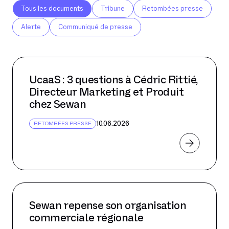
mai 2026
Tous les documents
Tribune
Retombées presse
avril 2026
Alerte
Communiqué de presse
mars 2026
février 2026
janvier 2026
UcaaS : 3 questions à Cédric Rittié,
Directeur Marketing et Produit
décembre 2025
chez Sewan
novembre 2025
10.06.2026
RETOMBÉES PRESSE
octobre 2025
septembre 2025
août 2025
juillet 2025
juin 2025
Sewan repense son organisation
commerciale régionale
mai 2025