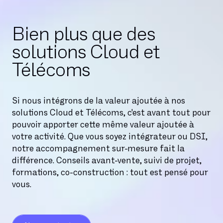
Bien plus que des
Gérer
Configurer
solutions Cloud et
Facturer
Télécoms
Directement depuis Sophia, vous gérez
Vous pilotez l’ensemble de vos solutions
vos parcs d’utilisateurs et leurs licences
Générez votre facturation
Cloud et Télécoms. Vous pouvez les
grâce à des solutions scalables. Ajouter,
personnalisée en temps réel, chaque
paramétrer simplement et compter
Si nous intégrons de la valeur ajoutée à nos
réattribuer, résilier : c’est possible et
mois, grâce à l’automatisation. Une
sur l’accompagnement de nos équipes
solutions Cloud et Télécoms, c'est avant tout pour
c’est fait en temps réel.
tranquillité d'esprit qui libère du temps
Support pour vous aider.
pouvoir apporter cette même valeur ajoutée à
et permet de s'atteler à des tâches à
votre activité. Que vous soyez intégrateur ou DSI,
plus forte valeur ajoutée.
notre accompagnement sur-mesure fait la
différence. Conseils avant-vente, suivi de projet,
formations, co-construction : tout est pensé pour
vous.