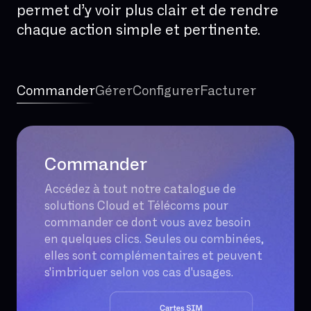
permet d’y voir plus clair et de rendre
chaque action simple et pertinente.
Commander
Gérer
Configurer
Facturer
Commander
Accédez à tout notre catalogue de
solutions Cloud et Télécoms pour
commander ce dont vous avez besoin
en quelques clics. Seules ou combinées,
elles sont complémentaires et peuvent
s'imbriquer selon vos cas d'usages.