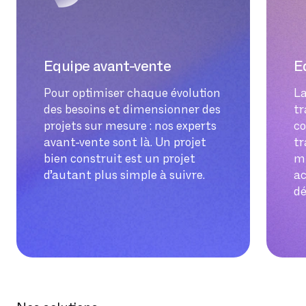
play” et les services pour lesquels les
à la hausse comme à la baisse. Toutes
plus confortable et permet d’anticiper
équipes Sewan vous accompagnent de
nos solutions se mettent au service de
les changements d’état des services. Ce
bout en bout : chaque déploiement est
la croissance des entreprises.
suivi permet de visualiser et de faciliter
mené aussi rapidement que
la compréhension de ce qui se passe
Equipe avant-vente
E
sereinement.
dans chaque SI.
Pour optimiser chaque évolution
La
des besoins et dimensionner des
tr
projets sur mesure : nos experts
c
avant-vente sont là. Un projet
tr
bien construit est un projet
mi
d’autant plus simple à suivre.
a
dé