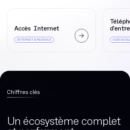
Télép
Accès Internet
d’entre
INTERNET & RESEAUX
VOIX & CO
Chiffres clés
Un écosystème complet