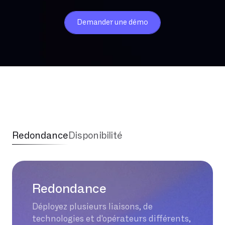
Demander une démo
Redondance
Disponibilité
Redondance
Déployez plusieurs liaisons, de
technologies et d'opérateurs différents,