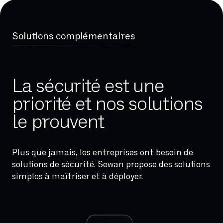
Solutions complémentaires
La sécurité est une
Disponibilité
priorité et nos solutions
Pour garantir les connectivités, nous
le prouvent
proposons un ensemble de solutions qui
se déclinent sur tous les composants
des liens : boucle locale, routeurs,
Plus que jamais, les entreprises ont besoin de
backbone Sewan et transit Internet.
solutions de sécurité. Sewan propose des solutions
simples à maîtriser et à déployer.