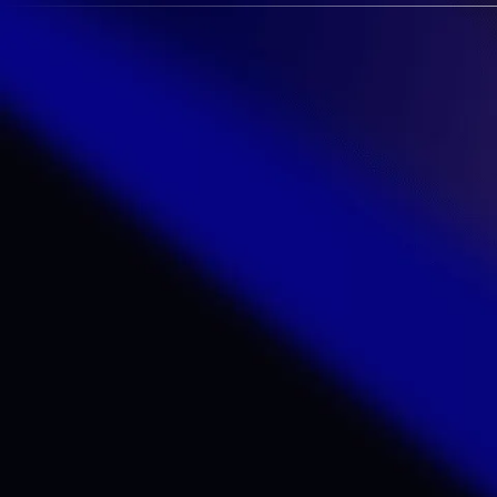
L'histoire de
Alors que l'odeur d
la simplicité : celle