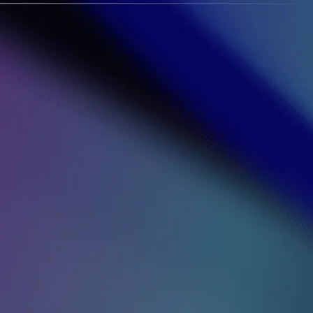
erie de Paris.
ginent la recette de
treprises. Depuis, les