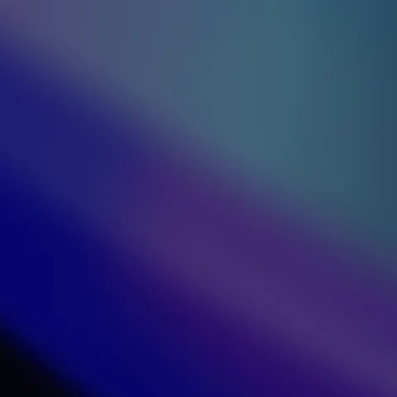
st une scale-up
 pays ! Nos équipes
l rouge unique : la
oin.
ur plus technologique