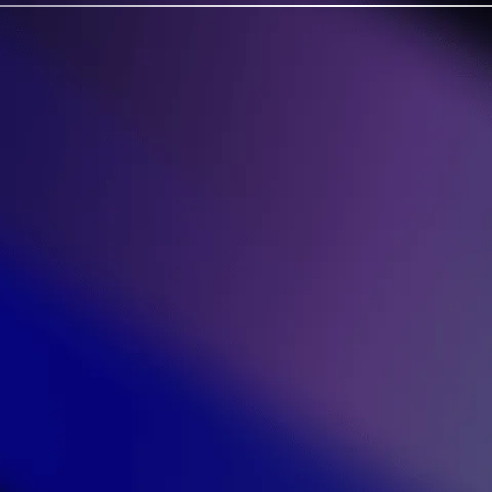
2007
 Sewan débute dans une ancienne boulang
u pain chaud plane encore, les fondateurs ima
 pour simplifier les communications dans les en