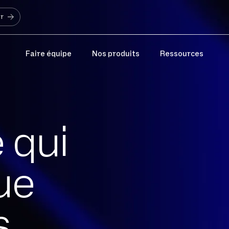
er
Faire équipe
Nos produits
Ressources
 qui
ue
s