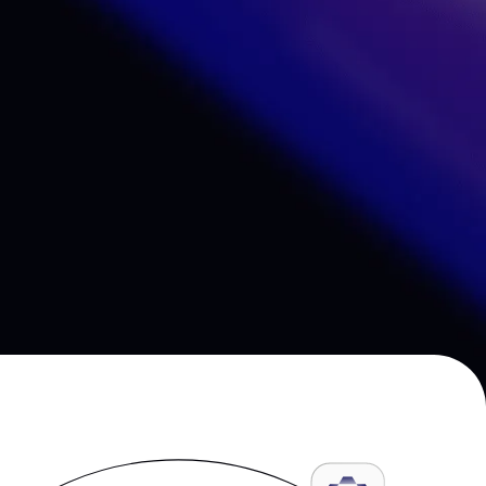
 de solutions. Sewan
t les Télécoms pour