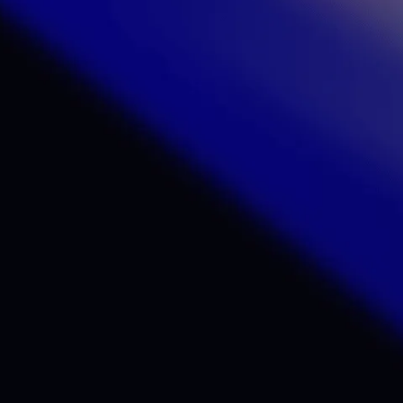
langerie ont été rendues : aujourd'hui Sewan e
rassemble près de 800 collaborateurs dans 7
waners passionnés qui suivent toujours un fi
simplicité.
2023
an se réinvente pour aller toujours plus l
ons la volonté de rendre le métier d’opérate