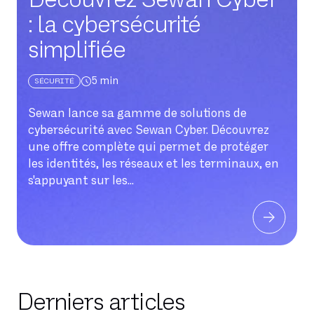
: la cybersécurité
simplifiée
5
min
SÉCURITÉ
Sewan lance sa gamme de solutions de
cybersécurité avec Sewan Cyber. Découvrez
une offre complète qui permet de protéger
les identités, les réseaux et les terminaux, en
s'appuyant sur les...
Derniers articles