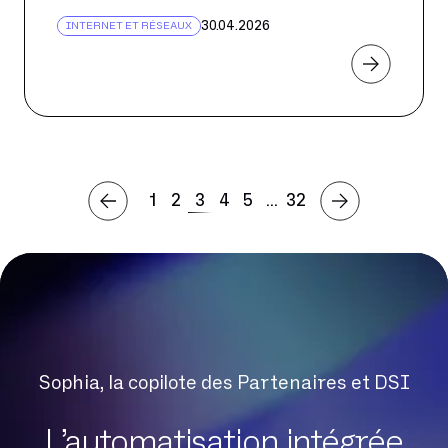
30.04.2026
INTERNET ET RÉSEAUX
1
2
3
4
5
...
32
Sophia, la copilote des Partenaires et DSI
L’automatisation intégrée