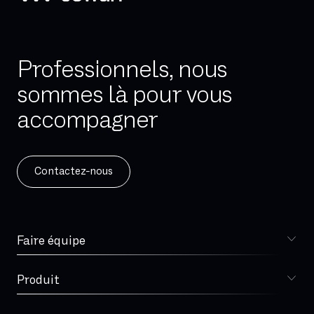
Professionnels, nous
sommes là pour vous
accompagner
Contactez-nous
Faire équipe
Choisir Sewan
Spécialiste télécoms
Produit
DSI
Sophia
Retail
Téléphonie d'entreprise