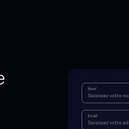
e
Ne pas remplir ce 
Nom
*
Email
*