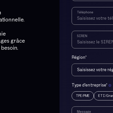
n
Téléphone
tionnelle.
nie
SIREN
ages grâce
 besoin.
Région
*
Saisissez votre ré
Ile-de-France
Type d'entreprise
*
Nord-Est
TPE/PME
ETI/Gran
Sud-Est
Sud-Ouest
Nord-Ouest
Message