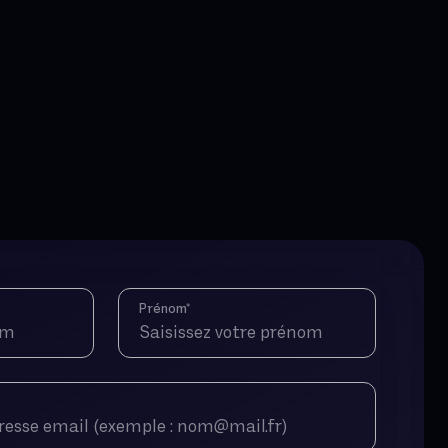
champ
Prénom
*