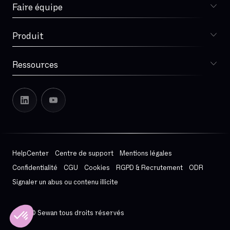
Faire équipe
Choisir Sewan
Spécialiste télécoms
Produit
DSI
Sophia
Retail
Téléphonie d'entreprise
Ressources
Santé
Téléphonie mobile
Blog
Télétravail et mobilité
Contact center
Lexique
Service client et contact center
Cybersécurité
Notre histoire
Microsoft 365
Sewan en Europe
Leadership
Espace presse
HelpCenter
Centre de support
Mentions légales
On recrute
Confidentialité
CGU
Cookies
RGPD & Recrutement
ODR
Rapport de transparence
Signaler un abus ou contenu illicite
Charte RSE
Rapport RSE 2026
2025 © Sewan tous droits réservés
Charte graphique