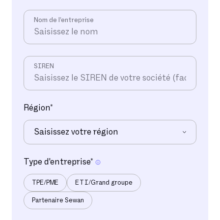
Nom de l’entreprise
SIREN
Région
*
Saisissez votre région
Ile-de-France
Type d'entreprise
*
Nord-Est
TPE/PME
ETI/Grand groupe
Sud-Est
Sud-Ouest
Partenaire Sewan
Nord-Ouest