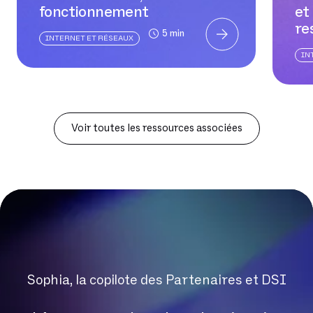
fonctionnement
et
re
5 min
INTERNET ET RÉSEAUX
IN
Voir toutes les ressources associées
Sophia, la copilote des Partenaires et DSI