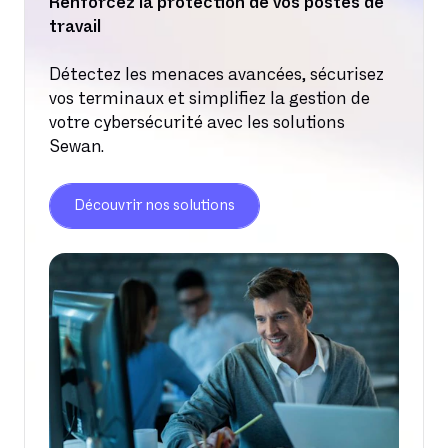
gestion des identités, sauvegardes pour
Renforcez la protection de vos postes de
d’outils d’investigation pour analyser les
la résilience, sensibilisation contre le
travail
incidents.
phishing. La protection effective résulte
de la combinaison cohérente de ces
Détectez les menaces avancées, sécurisez
briques.
vos terminaux et simplifiez la gestion de
votre cybersécurité avec les solutions
Sewan.
Découvrir nos solutions