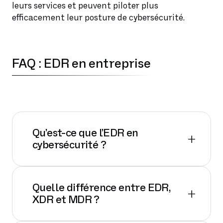
leurs services et peuvent piloter plus
efficacement leur posture de cybersécurité.
FAQ : EDR en entreprise
Qu’est-ce que l’EDR en
+
cybersécurité ?
Quelle différence entre EDR,
L’
EDR
(Endpoint Detection and
+
XDR et MDR ?
Response) surveille en continu les
postes de travail, serveurs et mobiles