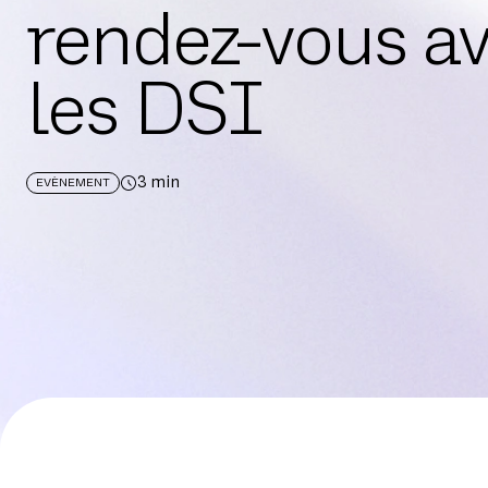
rendez-vous a
les DSI
3
min
EVÈNEMENT