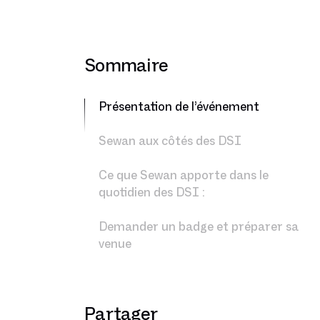
Sommaire
Présentation de l’événement
Sewan aux côtés des DSI
Ce que Sewan apporte dans le
quotidien des DSI :
Demander un badge et préparer sa
venue
Partager