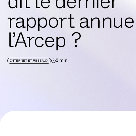
dit le dernier
rapport annue
l’Arcep ?
5
min
INTERNET ET RÉSEAUX