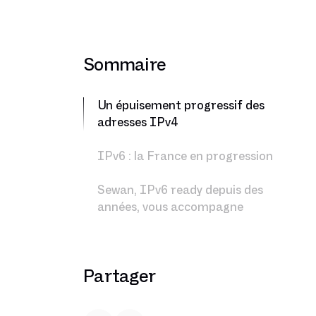
Sommaire
Un épuisement progressif des
adresses IPv4
IPv6 : la France en progression
Sewan, IPv6 ready depuis des
années, vous accompagne
Partager