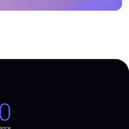
0
ance