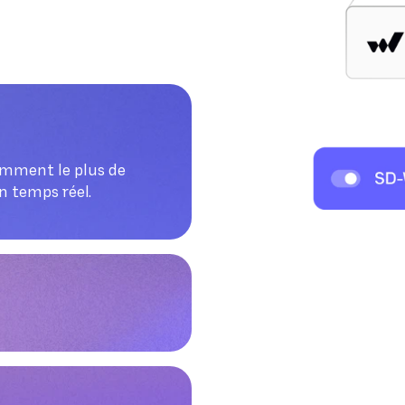
omment le plus de
n temps réel.
 sans intervention
nue. Contrairement
te inutilisé (et donc