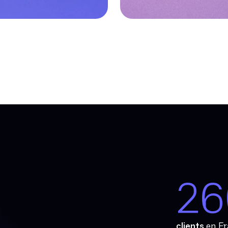
26
clients
en Fr