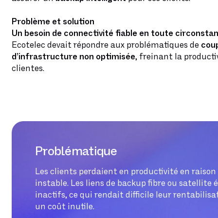
Problème et solution
Un besoin de connectivité fiable en toute circonsta
Ecotelec devait répondre aux problématiques de
cou
d’infrastructure non optimisée
, freinant la producti
clientes.
Problématique
Les clients perdaient en productivité en raison
instable. Les liens de backup fibre ou satellite
inactifs, ce qui rendait difficile leur rentabilis
un coût inutile.