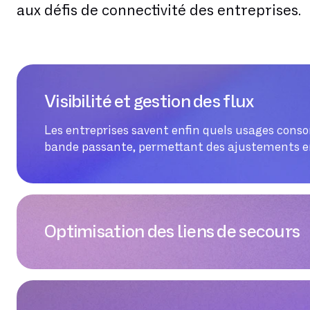
aux défis de connectivité des entreprises.
Visibilité et gestion des flux
Les entreprises savent enfin quels usages cons
bande passante, permettant des ajustements e
Optimisation des liens de secours
Le SD-WAN active automatiquement les backups
manuelle, garantissant une connectivité conti
aux solutions classiques où le lien de secours res