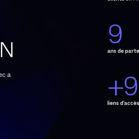
9
AN
ans de parte
ec a
+9
liens d’accè