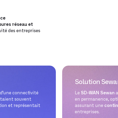
nce
pures réseau et
vité des entreprises
Solution Sewa
 d’une connectivité
Le
SD-WAN Sewan
a
 étaient souvent
en permanence, optim
ation et représentait
assurant une
contin
entreprises.