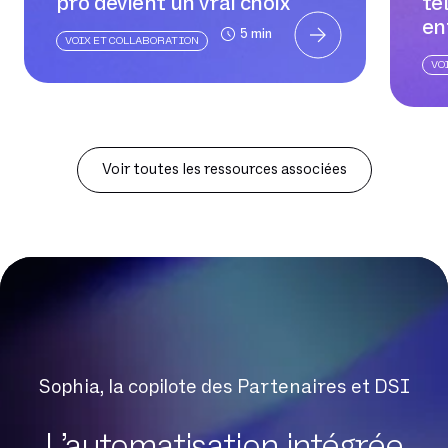
pro devient un vrai choix
té
en
5 min
VOIX ET COLLABORATION
VO
Voir toutes les ressources associées
Sophia, la copilote des Partenaires et DSI
L’automatisation intégrée