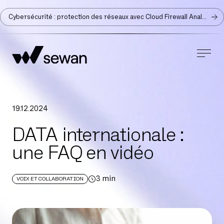
Cybersécurité : protection des réseaux avec Cloud Firewall Analyzer
19
.
12
.
2024
DATA internationale :
une FAQ en vidéo
3
min
VOIX ET COLLABORATION