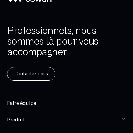
Professionnels, nous
sommes là pour vous
accompagner
Contactez-nous
Faire équipe
Choisir Sewan
Spécialiste télécoms
Produit
DSI
Sophia
Retail
Téléphonie d'entreprise