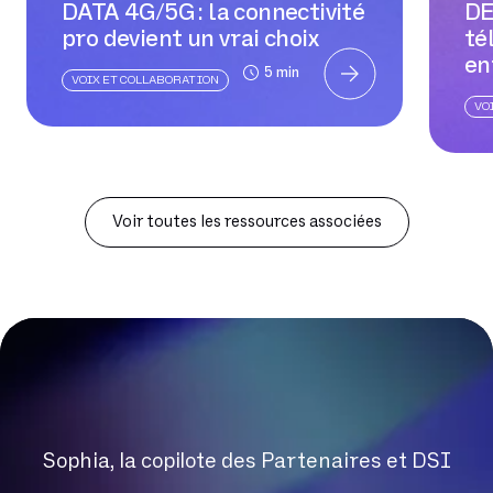
DATA 4G/5G : la connectivité
DE
pro devient un vrai choix
té
en
5 min
VOIX ET COLLABORATION
VO
Voir toutes les ressources associées
Sophia, la copilote des Partenaires et DSI