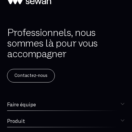
Professionnels, nous
sommes là pour vous
accompagner
Contactez-nous
Faire équipe
Choisir Sewan
Spécialiste télécoms
Produit
DSI
Sophia