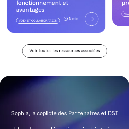
fonctionnement et
pr
avantages
VO
5 min
VOIX ET COLLABORATION
Voir toutes les ressources associées
Sophia, la copilote des Partenaires et DSI