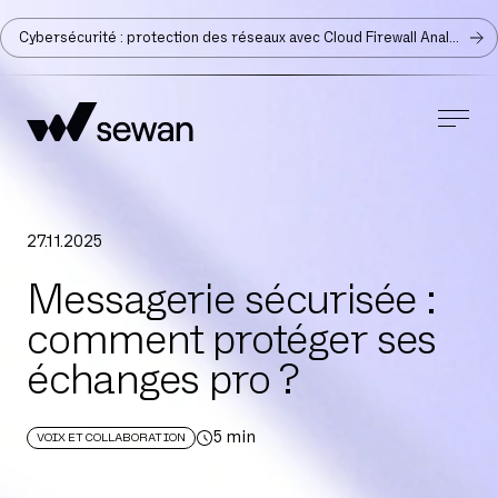
Cybersécurité : protection des réseaux avec Cloud Firewall Analyzer
27
.
11
.
2025
Messagerie sécurisée :
comment protéger ses
échanges pro ?
5
min
VOIX ET COLLABORATION