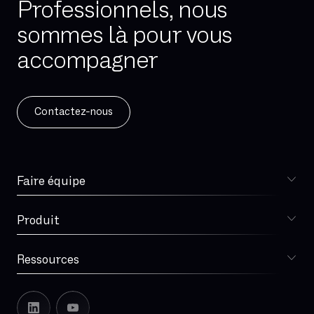
Professionnels, nous
sommes là pour vous
accompagner
Contactez-nous
Faire équipe
Choisir Sewan
Spécialiste télécoms
Produit
DSI
Sophia
Retail
Téléphonie d'entreprise
Ressources
Santé
Téléphonie mobile
Blog
Télétravail et mobilité
Contact center
Lexique
Service client et contact center
Cybersécurité
Notre histoire