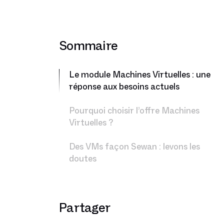
Sommaire
Le module Machines Virtuelles : une
réponse aux besoins actuels
Pourquoi choisir l’offre Machines
Virtuelles ?
Des VMs façon Sewan : levons les
doutes
Partager