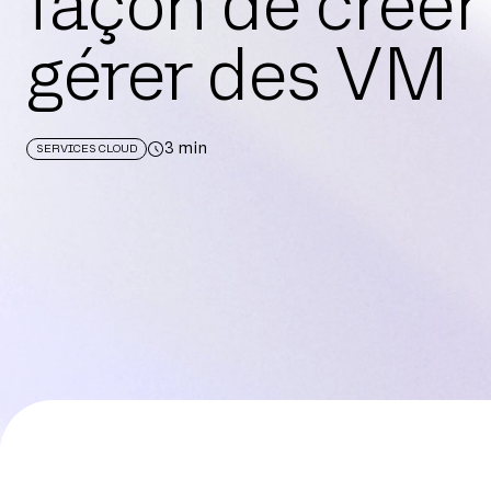
façon de créer
gérer des VM
3
min
SERVICES CLOUD