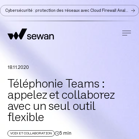
Cybersécurité : protection des réseaux avec Cloud Firewall Analyzer
18
.
11
.
2020
Téléphonie Teams :
appelez et collaborez
avec un seul outil
flexible
5
min
VOIX ET COLLABORATION