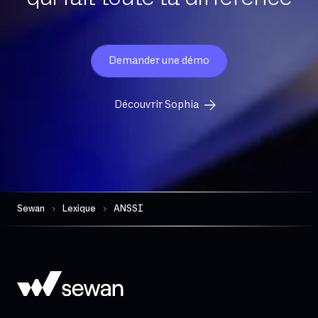
Débit Crête
Débit asymétrique
Débit descendant
Demander une démo
Débit montant
Débit symétrique
Découvrir Sophia
Dématérialisation
Détection d’anomalies protocolaires
EDR
Edge Computing
Sewan
Lexique
Eligibilité
ANSSI
Endpoint
Exchange Online
FTP
FTTH