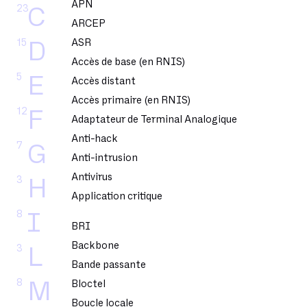
APN
23
C
ARCEP
15
ASR
D
Accès de base (en RNIS)
5
E
Accès distant
Accès primaire (en RNIS)
12
F
Adaptateur de Terminal Analogique
Anti-hack
7
G
Anti-intrusion
Antivirus
3
H
Application critique
8
I
BRI
Backbone
3
L
Bande passante
8
M
Bloctel
Boucle locale