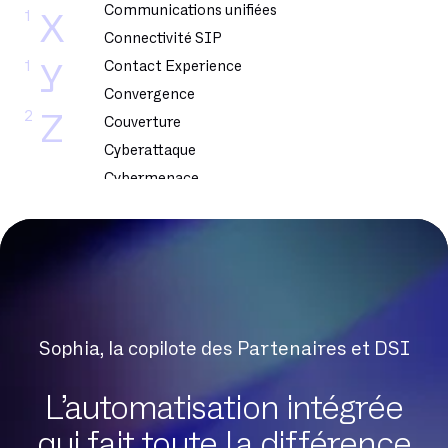
Communications unifiées
1
X
Connectivité SIP
1
Contact Experience
Y
Convergence
2
Z
Couverture
Cyberattaque
Cybermenace
Cybersecurite
DSL
DSLAM
DTMF
Dark Web
Sophia, la copilote des Partenaires et DSI
Datacenter
Delve
L’automatisation intégrée
Digital Workplace
qui fait toute la différence
Données sensibles