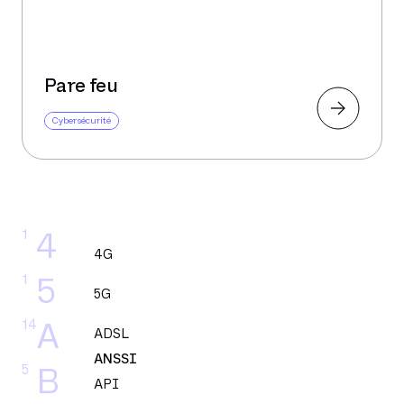
Pare feu
Cybersécurité
1
4
4G
1
5
5G
14
A
ADSL
ANSSI
5
B
API