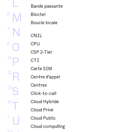
L
Bande passante
8
M
Bloctel
Boucle locale
4
N
CNIL
6
O
CPU
CSP 2-Tier
19
P
CTI
Carte SIM
15
R
Centre d’appel
Centrex
30
S
Click-to-call
Cloud Hybride
15
T
Cloud Privé
1
U
Cloud Public
Cloud computing
10