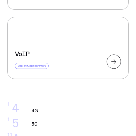
VoIP
Voix et Collaboration
1
4
4G
1
5
5G
14