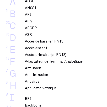
A
ADSL
ANSSI
5
B
API
APN
23
C
ARCEP
15
ASR
D
Accès de base (en RNIS)
5
E
Accès distant
Accès primaire (en RNIS)
12
F
Adaptateur de Terminal Analogique
Anti-hack
7
G
Anti-intrusion
Antivirus
3
H
Application critique
8
I
BRI
Backbone
3