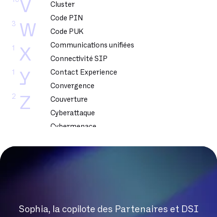
V
Cluster
Code PIN
3
W
Code PUK
Communications unifiées
1
X
Connectivité SIP
1
Contact Experience
Y
Convergence
2
Z
Couverture
Cyberattaque
Cybermenace
Cybersecurite
DSL
DSLAM
DTMF
Dark Web
Sophia, la copilote des Partenaires et DSI
Datacenter