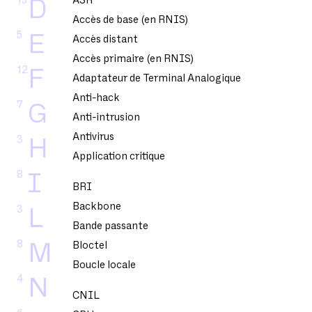
15
ASR
D
Accès de base (en RNIS)
5
E
Accès distant
Accès primaire (en RNIS)
12
F
Adaptateur de Terminal Analogique
Anti-hack
7
G
Anti-intrusion
Antivirus
3
H
Application critique
8
I
BRI
Backbone
3
L
Bande passante
8
M
Bloctel
Boucle locale
4
N
CNIL