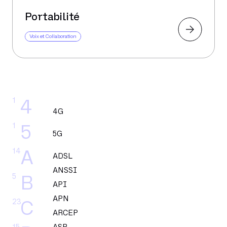
Portabilité
Voix et Collaboration
1
4
4G
1
5
5G
14
A
ADSL
ANSSI
5
B
API
APN
23
C
ARCEP