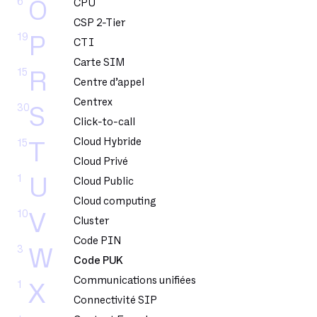
6
O
CPU
CSP 2-Tier
19
P
CTI
Carte SIM
15
R
Centre d’appel
Centrex
30
S
Click-to-call
Cloud Hybride
15
T
Cloud Privé
1
U
Cloud Public
Cloud computing
10
V
Cluster
Code PIN
3
W
Code PUK
Communications unifiées
1
X
Connectivité SIP