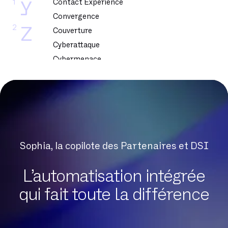
1
Contact Experience
Y
Convergence
2
Z
Couverture
Cyberattaque
Cybermenace
Cybersecurite
DSL
DSLAM
DTMF
Dark Web
Sophia, la copilote des Partenaires et DSI
Datacenter
Delve
L’automatisation intégrée
Digital Workplace
qui fait toute la différence
Données sensibles
Débit Crête
Débit asymétrique