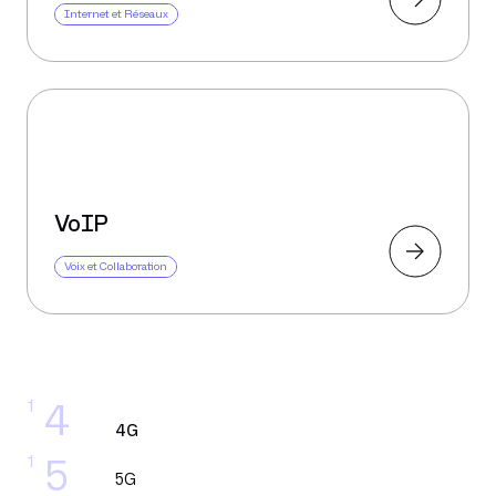
Internet et Réseaux
VoIP
Voix et Collaboration
1
4
4G
1
5
5G