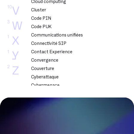
Cloud computing
10
V
Cluster
Code PIN
3
W
Code PUK
Communications unifiées
1
X
Connectivité SIP
1
Contact Experience
Y
Convergence
2
Z
Couverture
Cyberattaque
Cybermenace
Cybersecurite
DSL
DSLAM
DTMF
Dark Web