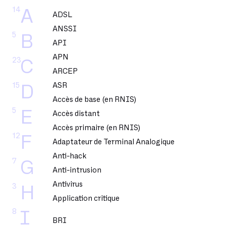
14
A
ADSL
ANSSI
5
B
API
APN
23
C
ARCEP
15
ASR
D
Accès de base (en RNIS)
5
E
Accès distant
Accès primaire (en RNIS)
12
F
Adaptateur de Terminal Analogique
Anti-hack
7
G
Anti-intrusion
Antivirus
3
H
Application critique
8
I
BRI