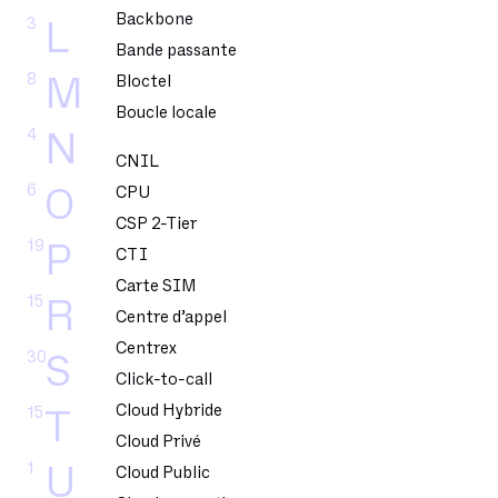
Backbone
3
L
Bande passante
8
M
Bloctel
Boucle locale
4
N
CNIL
6
O
CPU
CSP 2-Tier
19
P
CTI
Carte SIM
15
R
Centre d’appel
Centrex
30
S
Click-to-call
Cloud Hybride
15
T
Cloud Privé
1
U
Cloud Public