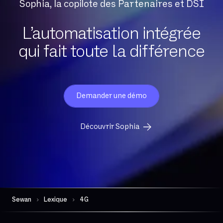
Sophia, la copilote des Partenaires et DSI
Datacenter
Delve
L’automatisation intégrée
Digital Workplace
qui fait toute la différence
Données sensibles
Débit Crête
Débit asymétrique
Débit descendant
Demander une démo
Débit montant
Débit symétrique
Découvrir Sophia
Dématérialisation
Détection d’anomalies protocolaires
EDR
Edge Computing
Sewan
Lexique
Eligibilité
4G
Endpoint