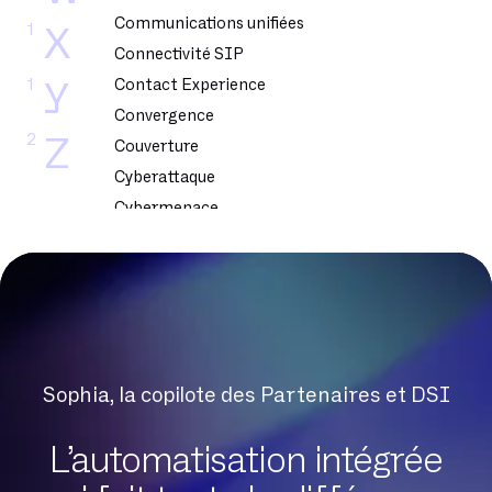
Communications unifiées
1
X
Connectivité SIP
1
Contact Experience
Y
Convergence
2
Z
Couverture
Cyberattaque
Cybermenace
Cybersecurite
DSL
DSLAM
DTMF
Dark Web
Sophia, la copilote des Partenaires et DSI
Datacenter
Delve
L’automatisation intégrée
Digital Workplace