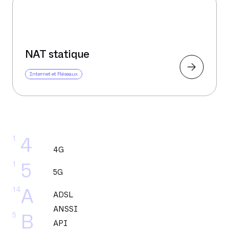
NAT statique
Internet et Réseaux
1
4
4G
1
5
5G
14
A
ADSL
ANSSI
5
B
API