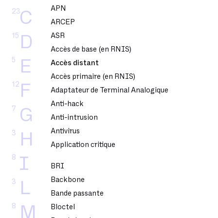
APN
23
C
ARCEP
15
ASR
D
Accès de base (en RNIS)
5
E
Accès distant
Accès primaire (en RNIS)
12
F
Adaptateur de Terminal Analogique
Anti-hack
7
G
Anti-intrusion
Antivirus
3
H
Application critique
8
I
BRI
Backbone
3
L
Bande passante
8
M
Bloctel