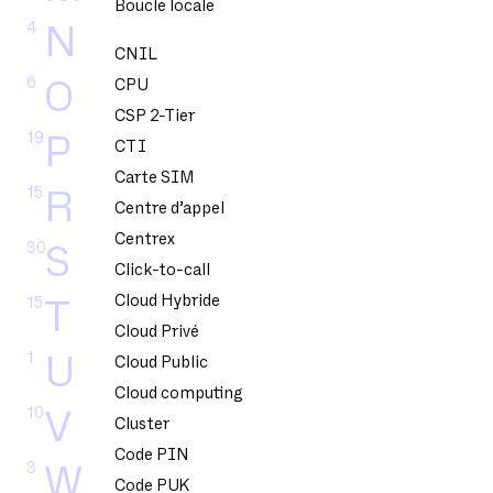
Boucle locale
4
N
CNIL
6
O
CPU
CSP 2-Tier
19
P
CTI
Carte SIM
15
R
Centre d’appel
Centrex
30
S
Click-to-call
Cloud Hybride
15
T
Cloud Privé
1
U
Cloud Public
Cloud computing
10
V
Cluster
Code PIN
3
W
Code PUK