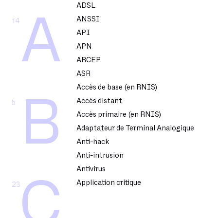
ADSL
A
ANSSI
14
API
APN
ARCEP
ASR
Accès de base (en RNIS)
B
Accès distant
5
Accès primaire (en RNIS)
Adaptateur de Terminal Analogique
Anti-hack
Anti-intrusion
Antivirus
C
Application critique
23