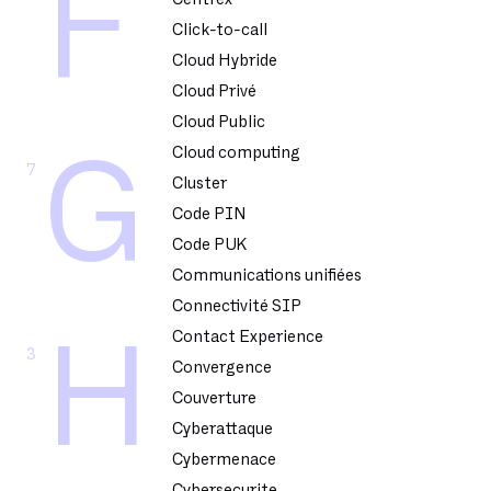
F
Click-to-call
Cloud Hybride
Cloud Privé
Cloud Public
Cloud computing
G
7
Cluster
Code PIN
Code PUK
Communications unifiées
Connectivité SIP
Contact Experience
H
3
Convergence
Couverture
Cyberattaque
Cybermenace
Cybersecurite