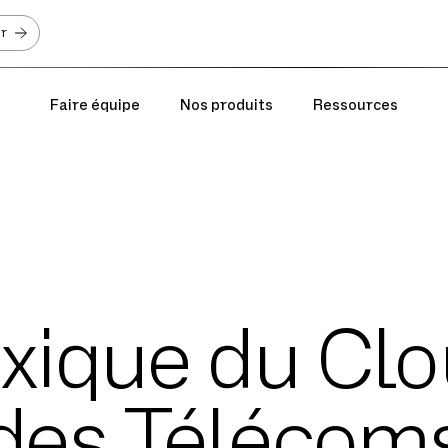
er
Faire équipe
Nos produits
Ressources
exique du Clo
des Télécom