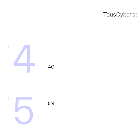
Tous
Cybers
4
1
4G
5
1
5G