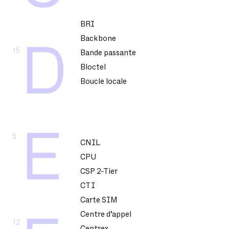
BRI
Backbone
D
15
Bande passante
Bloctel
Boucle locale
E
5
CNIL
CPU
CSP 2-Tier
CTI
Carte SIM
Centre d’appel
12
Centrex