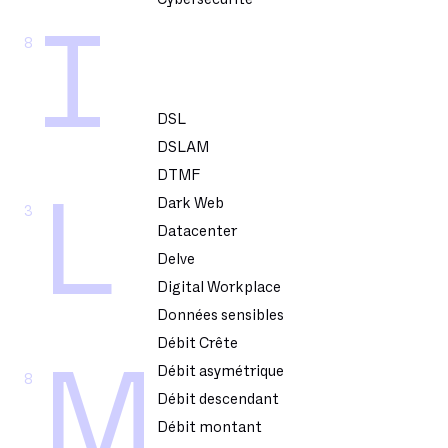
I
8
DSL
DSLAM
DTMF
L
Dark Web
3
Datacenter
Delve
Digital Workplace
Données sensibles
Débit Crête
M
Débit asymétrique
8
Débit descendant
Débit montant