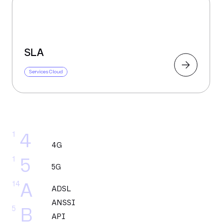
SLA
Services Cloud
1
4
4G
1
5
5G
14
A
ADSL
ANSSI
5
B
API