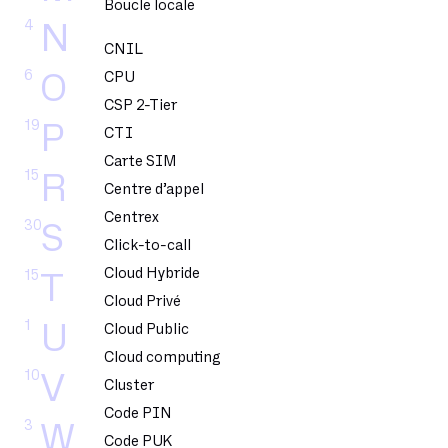
Boucle locale
4
N
CNIL
6
O
CPU
CSP 2-Tier
19
P
CTI
Carte SIM
15
R
Centre d’appel
Centrex
30
S
Click-to-call
Cloud Hybride
15
T
Cloud Privé
1
U
Cloud Public
Cloud computing
10
V
Cluster
Code PIN
3
W
Code PUK