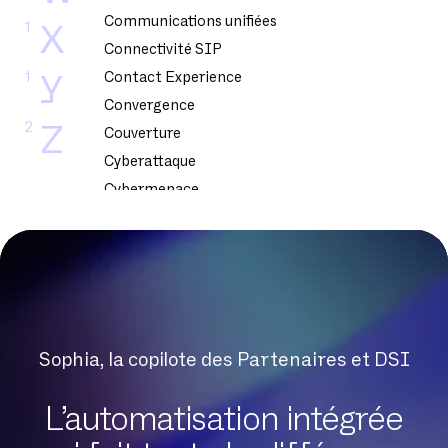
Communications unifiées
1
X
Connectivité SIP
1
Contact Experience
Y
Convergence
2
Z
Couverture
Cyberattaque
Cybermenace
Cybersecurite
DSL
DSLAM
DTMF
Dark Web
Sophia, la copilote des Partenaires et DSI
Datacenter
Delve
L’automatisation intégrée
Digital Workplace