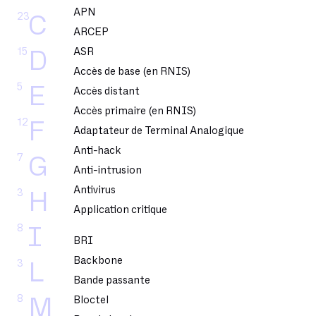
APN
23
C
ARCEP
15
ASR
D
Accès de base (en RNIS)
5
E
Accès distant
Accès primaire (en RNIS)
12
F
Adaptateur de Terminal Analogique
Anti-hack
7
G
Anti-intrusion
Antivirus
3
H
Application critique
8
I
BRI
Backbone
3
L
Bande passante
8
M
Bloctel